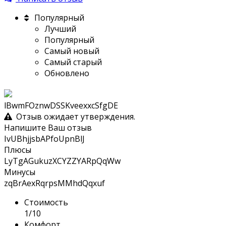
Популярный
Лучший
Популярный
Самый новый
Самый старый
Обновлено
lBwmFOznwDSSKveexxcSfgDE
Отзыв ожидает утверждения.
Напишите Ваш отзыв
IvUBhjjsbAPfoUpnBlJ
Плюсы
LyTgAGukuzXCYZZYARpQqWw
Минусы
zqBrAexRqrpsMMhdQqxuf
Стоимость
1/10
Комфорт