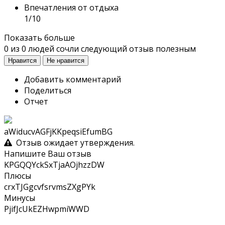
Впечатления от отдыха
1/10
Показать больше
0
из
0
людей сочли следующий отзыв полезным
Нравится
Не нравится
Добавить комментарий
Поделиться
Отчет
aWiducvAGFjKKpeqsiEfumBG
Отзыв ожидает утверждения.
Напишите Ваш отзыв
KPGQQYckSxTjaAOjhzzDW
Плюсы
crxTJGgcvfsrvmsZXgPYk
Минусы
PjifJcUkEZHwpmiWWD