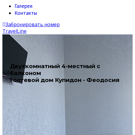
Галерея
Контакты
Забронировать номер
TravelLine
Двухкомнатный 4-местный с
балконом
№9
Гостевой дом Купидон - Феодосия