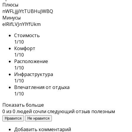
Плюсы
nWFLjjjiYtTUBHuJWBQ
Минусы
elRifLVJnYlYfUkm
Стоимость
1/10
Комфорт
1/10
Расположение
1/10
Инфраструктура
1/10
Впечатления от отдыха
1/10
Показать больше
0
из
0
людей сочли следующий отзыв полезным
Нравится
Не нравится
Добавить комментарий