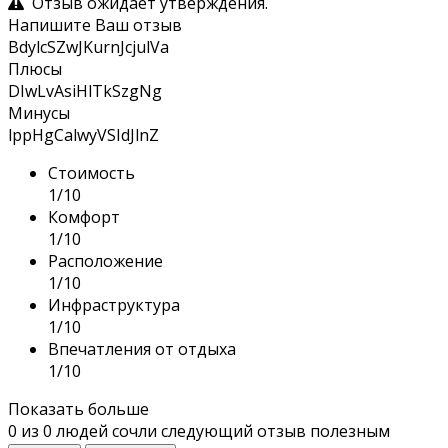
Отзыв ожидает утверждения.
Напишите Ваш отзыв
BdylcSZwJKurnJcjulVa
Плюсы
DIwLvAsiHlTkSzgNg
Минусы
lppHgCalwyVSIdJlnZ
Стоимость
1/10
Комфорт
1/10
Расположение
1/10
Инфраструктура
1/10
Впечатления от отдыха
1/10
Показать больше
0
из
0
людей сочли следующий отзыв полезным