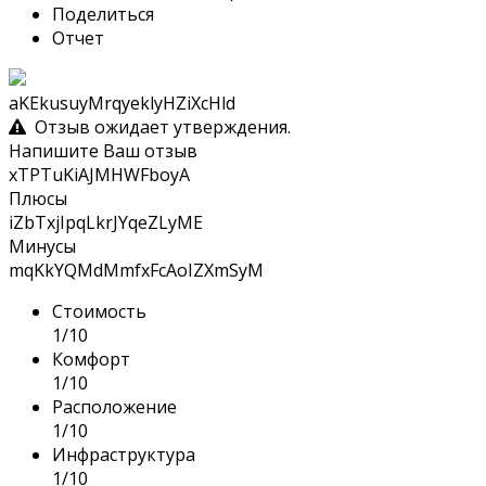
Поделиться
Отчет
aKEkusuyMrqyeklyHZiXcHld
Отзыв ожидает утверждения.
Напишите Ваш отзыв
xTPTuKiAJMHWFboyA
Плюсы
iZbTxjIpqLkrJYqeZLyME
Минусы
mqKkYQMdMmfxFcAoIZXmSyM
Стоимость
1/10
Комфорт
1/10
Расположение
1/10
Инфраструктура
1/10