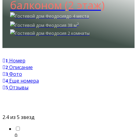
балконом (2 этаж)
до 4 места
2
38 м
2 комнаты
Номер
1
Описание
2
Фото
3
Еще номера
4
Отзывы
5
2.4
из 5 звезд
0