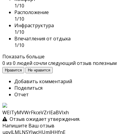
1/10
Расположение
1/10
Инфраструктура
1/10
Впечатления от отдыха
1/10
Показать больше
0
из
0
людей сочли следующий отзыв полезным
Нравится
Не нравится
Добавить комментарий
Поделиться
Отчет
WEITyMVWrFkceVZrIEaBVIxh
Отзыв ожидает утверждения.
Напишите Ваш отзыв
upvlLMLNSYIwcHUmlHHfnE