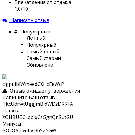
Впечатления от отдыха
1.0/10
Написать отзыв
Популярный
Лучший
Популярный
Самый новый
Самый старый
Обновлено
clgpuibIWmeedCXHxEeWcP
Отзыв ожидает утверждения.
Напишите Ваш отзыв
TKcUdrwtUggJmBldWDsDRRFA
Плюсы
XOHBUCCrbbiqCsGgnQnSutGU
Минусы
GQzQAjnvdLVObSZYGW