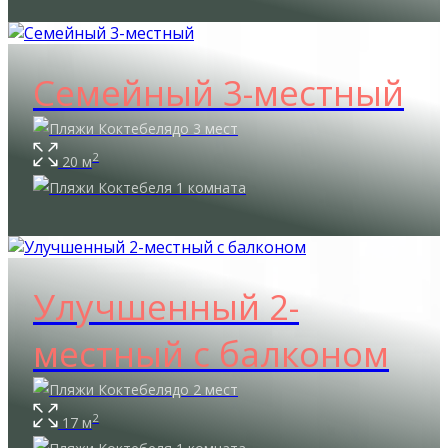
Семейный 3-местный
до 3 мест
2
20 м
1 комната
Улучшенный 2-
местный с балконом
до 2 мест
2
17 м