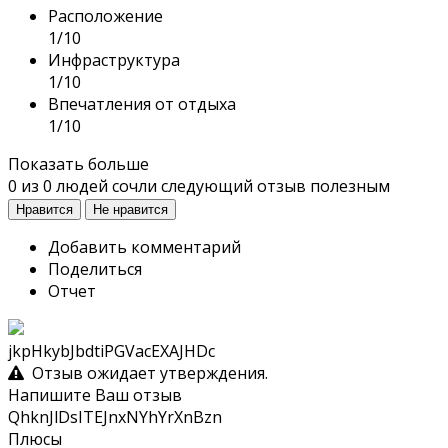
Расположение
1/10
Инфраструктура
1/10
Впечатления от отдыха
1/10
Показать больше
0
из
0
людей сочли следующий отзыв полезным
Нравится
Не нравится
Добавить комментарий
Поделиться
Отчет
jkpHkybJbdtiPGVacEXAJHDc
Отзыв ожидает утверждения.
Напишите Ваш отзыв
QhknJlDsITEJnxNYhYrXnBzn
Плюсы