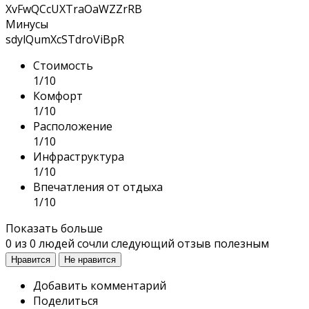
XvFwQCcUXTraOaWZZrRB
Минусы
sdylQumXcSTdroViBpR
Стоимость
1/10
Комфорт
1/10
Расположение
1/10
Инфраструктура
1/10
Впечатления от отдыха
1/10
Показать больше
0
из
0
людей сочли следующий отзыв полезным
Нравится
Не нравится
Добавить комментарий
Поделиться