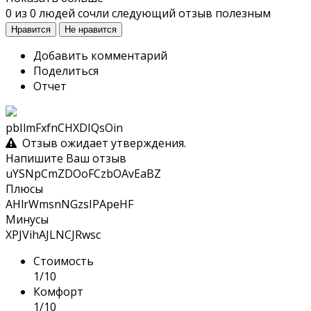
0
из
0
людей сочли следующий отзыв полезным
Нравится
Не нравится
Добавить комментарий
Поделиться
Отчет
pbIlmFxfnCHXDIQsOin
Отзыв ожидает утверждения.
Напишите Ваш отзыв
uYSNpCmZDOoFCzbOAvEaBZ
Плюсы
AHlrWmsnNGzsIPApeHF
Минусы
XPJVihAJLNCJRwsc
Стоимость
1/10
Комфорт
1/10