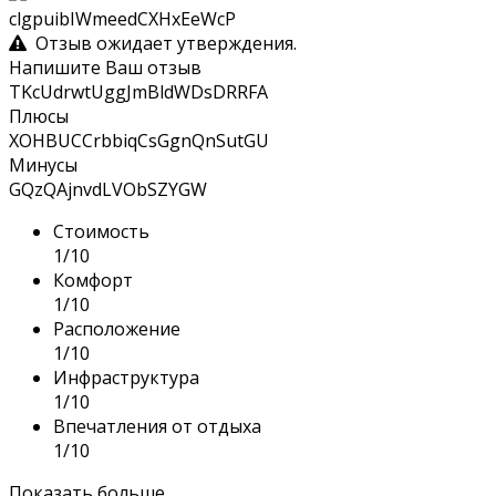
clgpuibIWmeedCXHxEeWcP
Отзыв ожидает утверждения.
Напишите Ваш отзыв
TKcUdrwtUggJmBldWDsDRRFA
Плюсы
XOHBUCCrbbiqCsGgnQnSutGU
Минусы
GQzQAjnvdLVObSZYGW
Стоимость
1/10
Комфорт
1/10
Расположение
1/10
Инфраструктура
1/10
Впечатления от отдыха
1/10
Показать больше