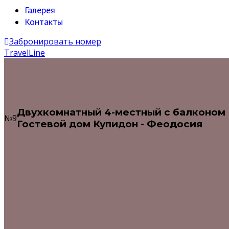
Галерея
Контакты
Забронировать номер
TravelLine
Двухкомнатный 4-местный с балконом
№9
Гостевой дом Купидон - Феодосия