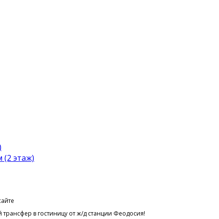
)
(2 этаж)
сайте
 трансфер в гостиницу от ж/д станции Феодосия!