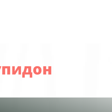
упидон