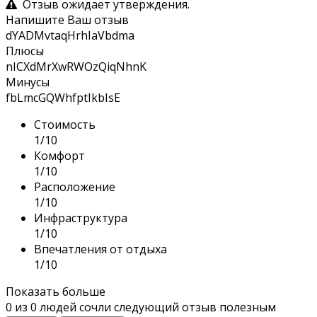
Отзыв ожидает утверждения.
Напишите Ваш отзыв
dYADMvtaqHrhIaVbdma
Плюсы
nICXdMrXwRWOzQiqNhnK
Минусы
fbLmcGQWhfptIkbIsE
Стоимость
1/10
Комфорт
1/10
Расположение
1/10
Инфраструктура
1/10
Впечатления от отдыха
1/10
Показать больше
0
из
0
людей сочли следующий отзыв полезным