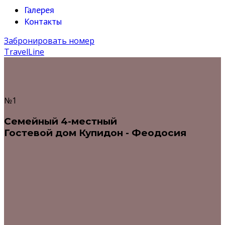
Галерея
Контакты
Забронировать номер
TravelLine
№1
Семейный 4-местный
Гостевой дом Купидон - Феодосия