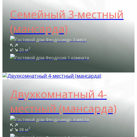
Семейный 3-местный
(мансарда)
до 3 мест
2
20 м
1 комната
Двухкомнатный 4-
местный (мансарда)
до 4 места
2
38 м