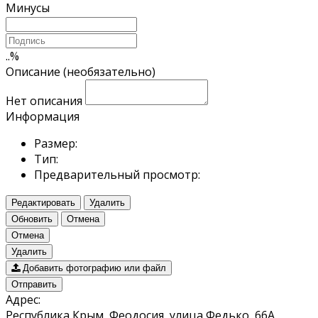
Минусы
..
%
Описание (необязательно)
Нет описания
Информация
Размер:
Тип:
Предварительный просмотр:
Редактировать
Удалить
Обновить
Отмена
Отмена
Удалить
Добавить фотографию или файл
Отправить
Адрес:
Республика Крым, Феодосия, улица Федько, 66А